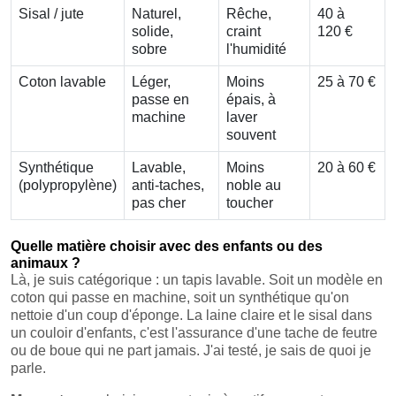
Sisal / jute
Naturel,
Rêche,
40 à
solide,
craint
120 €
sobre
l'humidité
Coton lavable
Léger,
Moins
25 à 70 €
passe en
épais, à
machine
laver
souvent
Synthétique
Lavable,
Moins
20 à 60 €
(polypropylène)
anti-taches,
noble au
pas cher
toucher
Quelle matière choisir avec des enfants ou des
animaux ?
Là, je suis catégorique : un tapis lavable. Soit un modèle en
coton qui passe en machine, soit un synthétique qu'on
nettoie d'un coup d'éponge. La laine claire et le sisal dans
un couloir d'enfants, c'est l'assurance d'une tache de feutre
ou de boue qui ne part jamais. J'ai testé, je sais de quoi je
parle.