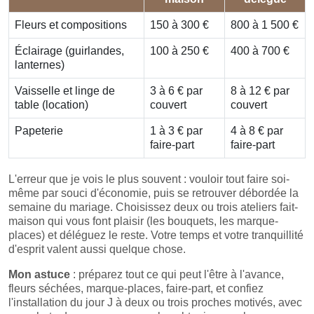
Fleurs et compositions
150 à 300 €
800 à 1 500 €
Éclairage (guirlandes,
100 à 250 €
400 à 700 €
lanternes)
Vaisselle et linge de
3 à 6 € par
8 à 12 € par
table (location)
couvert
couvert
Papeterie
1 à 3 € par
4 à 8 € par
faire-part
faire-part
L'erreur que je vois le plus souvent : vouloir tout faire soi-
même par souci d'économie, puis se retrouver débordée la
semaine du mariage. Choisissez deux ou trois ateliers fait-
maison qui vous font plaisir (les bouquets, les marque-
places) et déléguez le reste. Votre temps et votre tranquillité
d'esprit valent aussi quelque chose.
Mon astuce
: préparez tout ce qui peut l'être à l'avance,
fleurs séchées, marque-places, faire-part, et confiez
l'installation du jour J à deux ou trois proches motivés, avec